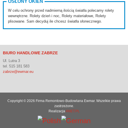
OSŁONY OKIEN
W celu ochrony przed nadmierną ilością światła polecamy rolety
wewnętrzne. Rolety dzień i noc, Rolety materiałowe, Rolety
plisowane. Sam decyduj ile chcesz światła słonecznego.
BIURO HANDLOWE ZABRZE
Ul. Lutra 3
tel. 515 181 583
zabrze@ewmar.eu
Copyright © 2026 Firma Remontowo-Budowlana Ewmar. Wszelkie prawa
zastrzeżone.
Realizacja
ANET.PL